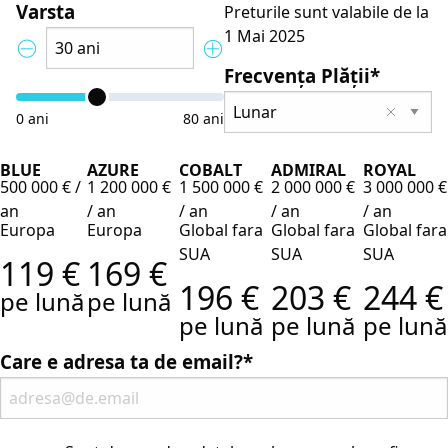
Varsta
Preturile sunt valabile de la
1 Mai 2025
Frecvența Plății*
Lunar
0
ani
80
ani
BLUE
AZURE
COBALT
ADMIRAL
ROYAL
500 000 € /
1 200 000 €
1 500 000 €
2 000 000 €
3 000 000 €
an
/ an
/ an
/ an
/ an
Europa
Europa
Global fara
Global fara
Global fara
SUA
SUA
SUA
119 €
169 €
196 €
203 €
244 €
pe lună
pe lună
pe lună
pe lună
pe lună
Care e adresa ta de email?*