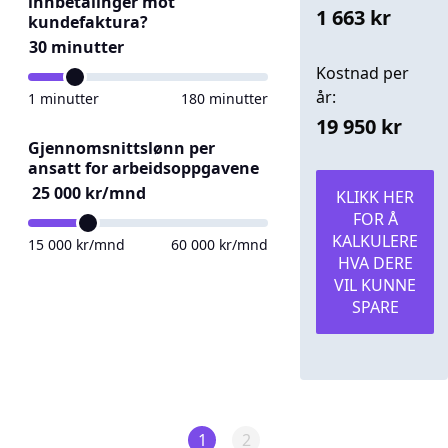
innbetalinger mot
1 663
kr
kundefaktura?
30
minutter
Kostnad per
år:
1
minutter
180
minutter
19 950
kr
Gjennomsnittslønn per
ansatt for arbeidsoppgavene
25 000
kr/mnd
KLIKK HER
FOR Å
KALKULERE
15 000
kr/mnd
60 000
kr/mnd
HVA DERE
VIL KUNNE
SPARE
1
2